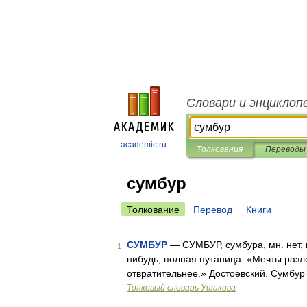
Словари и энциклоп
academic.ru
Толкования
Переводы
сумбур
Толкование
Перевод
Книги
СУМБУР
— СУМБУР, сумбура, мн. нет, 
1
нибудь, полная путаница. «Мечты разле
отвратительнее.» Достоевский. Сумбур
Толковый словарь Ушакова