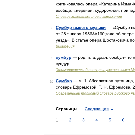
критиковалась опера «Катерина Измайл
вообще, «нервная, судорожная, припадо
Словарь крылатых слов и выражений
Сумбур вместо музыки
— «Сумбур вме
8
от 28 января 1936&#160;года об опер
уезда». В статье опера Шостаковича п
Википедия
сумбур
— род. п. а, диал. сомбул– то ж
9
сундур …
Этимологический словарь русского языка М
Сумбур
— м. 1. Абсолютная путаница, 
10
словарь Ефремовой. Т. Ф. Ефремова. 
Современный толковый словарь русского я
Страницы
Следующая
→
1
2
3
4
5
6