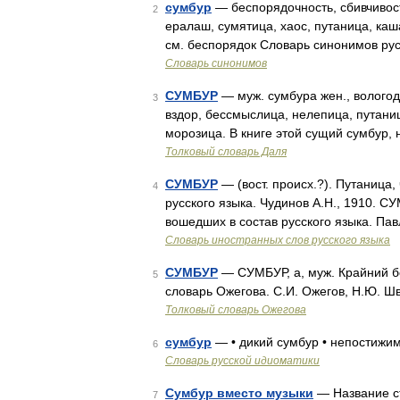
сумбур
— беспорядочность, сбивчивост
2
ералаш, сумятица, хаос, путаница, каш
см. беспорядок Словарь синонимов рус
Словарь синонимов
СУМБУР
— муж. сумбура жен., вологод.
3
вздор, бессмыслица, нелепица, путани
морозица. В книге этой сущий сумбур,
Толковый словарь Даля
СУМБУР
— (вост. происх.?). Путаница,
4
русского языка. Чудинов А.Н., 1910. С
вошедших в состав русского языка. Пав
Словарь иностранных слов русского языка
СУМБУР
— СУМБУР, а, муж. Крайний бе
5
словарь Ожегова. С.И. Ожегов, Н.Ю. Ш
Толковый словарь Ожегова
сумбур
— • дикий сумбур • непостижи
6
Словарь русской идиоматики
Сумбур вместо музыки
— Название ста
7