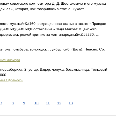
ова» советского композитора Д. Д. Шостаковича и его музыка
чная», которая, как говорилось в статье, «ухает …
сто музыки!»&#160; редакционная статья в газете «Правда»
е Д.&#160;Д.&#160;Шостаковича «Леди Макбет Мценского
одвергалась резкой критике за «антинародный»,&#8230; …
е, ряз., сумбура, вологодск., сунбур, сиб. (Даль). Неясно. Ср.
акса Фасмера
неразбериха. 2. устар. Вздор, чепуха, бессмыслица. Толковый
2000 …
зыка Ефремовой
7
8
9
10
11
12
13