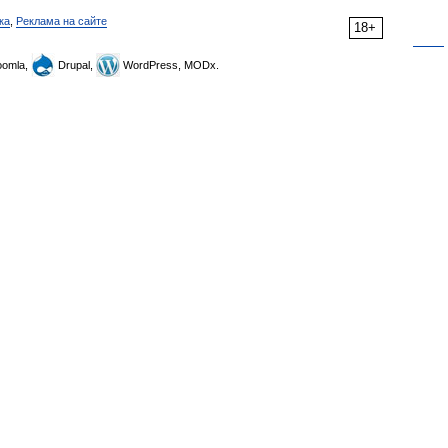
ка
,
Реклама на сайте
18+
omla,
Drupal,
WordPress, MODx.