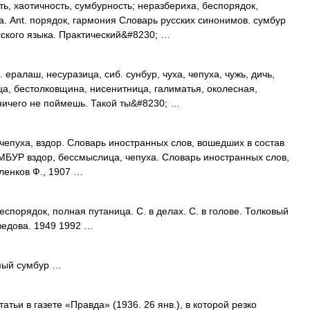
ь, хаотичность, сумбурность; неразбериха, беспорядок,
а. Ant. порядок, гармония Словарь русских синонимов. сумбур
ского языка. Практический&#8230; …
 ералаш, несуразица, сиб. сунбур, чуха, чепуха, чужь, дичь,
ца, бестолковщина, нисенитница, галиматья, околесная,
 ничего не поймешь. Такой ты&#8230; …
 чепуха, вздор. Словарь иностранных слов, вошедших в состав
УМБУР вздор, бессмыслица, чепуха. Словарь иностранных слов,
ленков Ф., 1907 …
спорядок, полная путаница. С. в делах. С. в голове. Толковый
ведова. 1949 1992 …
мый сумбур …
тьи в газете «Правда» (1936. 26 янв.), в которой резко